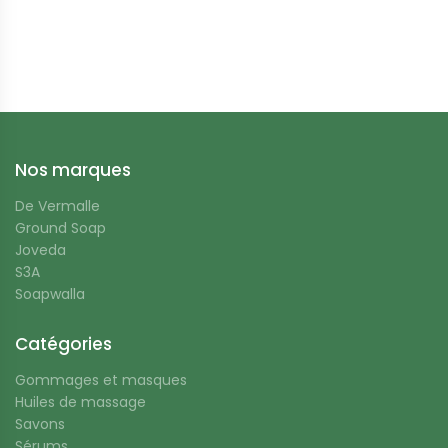
Suivez-nous
Nos marques
De Vermalle
Ground Soap
Joveda
S3A
Soapwalla
Catégories
Gommages et masques
Huiles de massage
Savons
Sérums